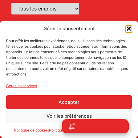
Département
Gérer le consentement
Pour offrir les meilleures expériences, nous utilisons des technologies
telles que les cookies pour stocker et/ou accéder aux informations des
appareils. Le fait de consentir à ces technologies nous permettra de
Contrat
traiter des données telles que le comportement de navigation ou les ID
uniques sur ce site. Le fait de ne pas consentir ou de retirer son
consentement peut avoir un effet négatif sur certaines caractéristiques
et fonctions.
Entreprise
Gérer les services
Accepter
Voir les préférences
Rejoins-nous !
Pour retrouver l’ensemble des offres, pensez à réinitialiser la
Politique de cookies
Politique de confidentialité
Mentions légales
recherche.